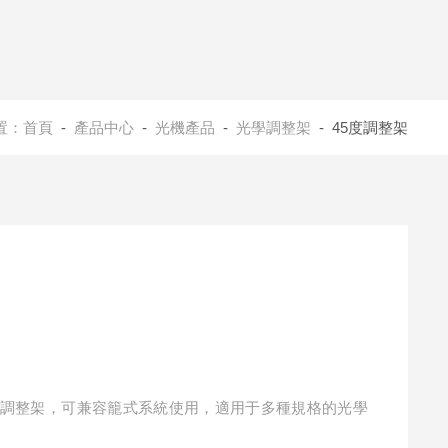
置：
首頁
-
產品中心
-
光機產品
-
光學調整架
- 45度調整架
度安裝調整架，可兼容籠式系統使用，適用于多種規格的光學