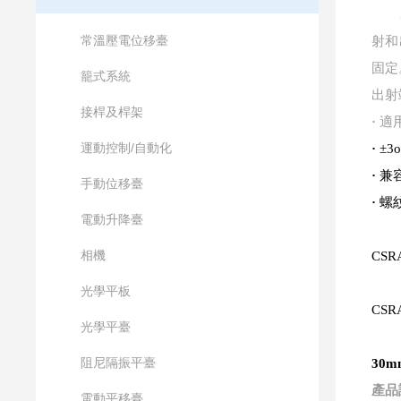
常溫壓電位移臺
射和
固定
籠式系統
出射
接桿及桿架
·
適用
運動控制/自動化
·
±3
·
兼
手動位移臺
·
螺
電動升降臺
相機
CSR
光學平板
CSR
光學平臺
阻尼隔振平臺
30
產品
電動平移臺