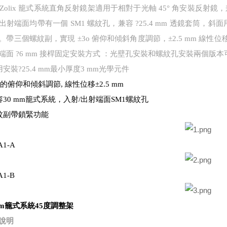
Zolix 籠式系統直角反射鏡架適用于相對于光軸 45° 角安裝反射鏡
出射端面均帶有一個 SM1 螺紋孔，兼容 ?25.4 mm 透鏡套筒，斜面用
。帶三個螺紋副，實現 ±3o 俯仰和傾斜角度調節，±2.5 mm 
端面 ?6 mm 接桿固定安裝方式 ：光壁孔安裝和螺紋孔安裝兩個版本
安裝?25.4 mm最小厚度3 mm光學元件
o的俯仰和傾斜調節, 線性位移±2.5 mm
容30 mm籠式系統，入射/出射端面SM1螺紋孔
紋副帶鎖緊功能
A1-A
A1-B
mm籠式系統
45度調整架
說明