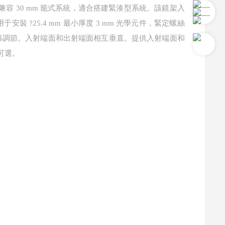
，兼容 30 mm 籠式系統，適合搭建緊湊型系統。該鏡架入
于安裝 ?25.4 mm 最小厚度 3 mm 光學元件，緊定螺絲
線性位移調節。入射端面和出射端面相互垂直。提供入射端面和
可選。