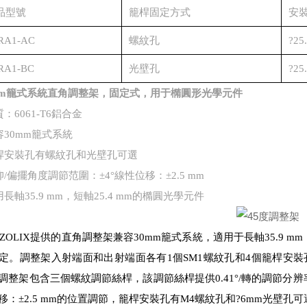
品型號
籠桿固定方式
安
RA1-AC
螺紋孔
?25
RA1-BC
光壁孔
?25
mm籠式系統直角調整架，固定式，用于橢圓形光學元件
：6061-T6鋁合金
容30mm籠式系統
桿安裝孔有螺紋孔和光壁孔可選
/偏擺角度調節范圍：±4°線性位移：±2.5 mm
長軸35.9 mm，短軸25.4 mm的橢圓光學元件
ZOLIX提供的直角調整架兼容30mm籠式系統，適用于長軸35.9 m
定。調整架入射端面和出射端面各有1個SM1螺紋孔和4個籠桿安裝孔
調整架包含三個螺紋調節絲桿，該調節絲桿提供0.41°/轉的調節分辨
移：±2.5 mm的位置調節，籠桿安裝孔有M4螺紋孔和?6mm光壁孔可