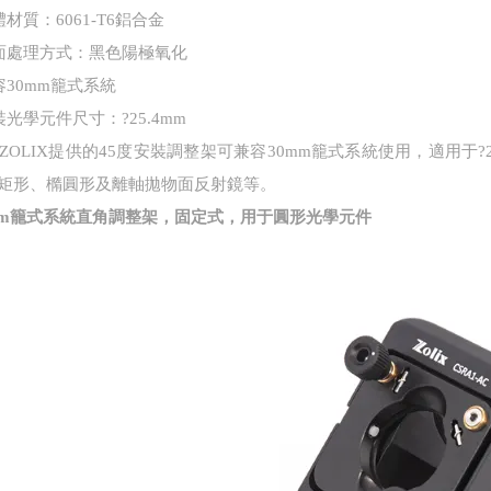
材質：6061-T6鋁合金
面處理方式：黑色陽極氧化
容30mm籠式系統
裝光學元件尺寸：?25.4mm
ZOLIX提供的45度安裝調整架可兼容30mm籠式系統使用，適用于
矩形、橢圓形及離軸拋物面反射鏡等。
mm籠式系統直角調整架，固定式，用于圓形光學元件