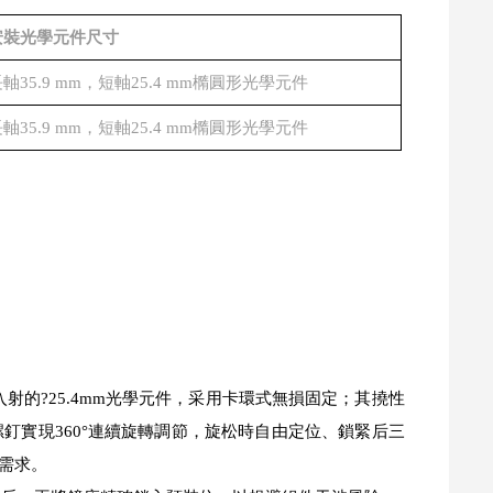
安裝光學元件尺寸
軸35.9 mm，短軸25.4 mm橢圓形光學元件
軸35.9 mm，短軸25.4 mm橢圓形光學元件
軸入射的?25.4mm光學元件，采用卡環式無損固定；其撓性
釘實現360°連續旋轉調節，旋松時自由定位、鎖緊后三
需求。