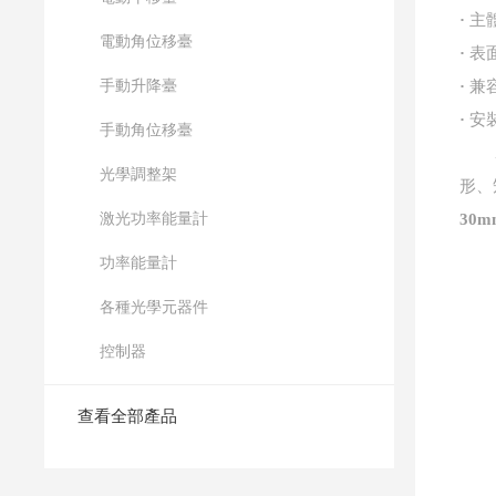
·
主體
電動角位移臺
·
表
手動升降臺
·
兼
·
安
手動角位移臺
光學調整架
形、
激光功率能量計
30
功率能量計
各種光學元器件
控制器
查看全部產品