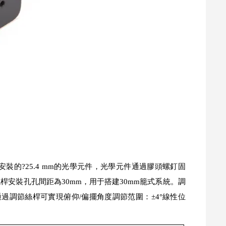
安裝的?25.4 mm的光學元件，光學元件通過膠頭螺釘固
桿安裝孔孔間距為30mm，用于搭建30mm籠式系統。調
通過調節絲桿可實現俯仰/偏擺角度調節范圍：±4°線性位