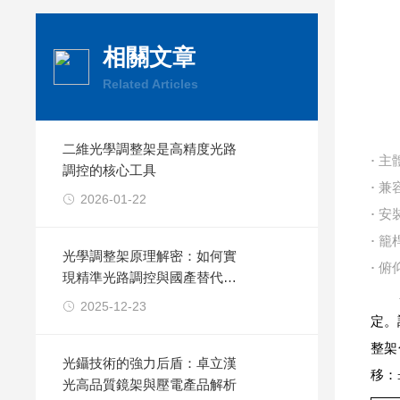
相關文章
Related Articles
二維光學調整架是高精度光路
·
主體
調控的核心工具
·
兼
2026-01-22
·
安裝
·
籠
光學調整架原理解密：如何實
·
俯仰
現精準光路調控與國產替代方
案
2025-12-23
定。
整架
光鑷技術的強力后盾：卓立漢
移：
光高品質鏡架與壓電產品解析