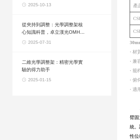
2025-10-13
產
CS
從夾持到調整：光學調整架核
CS
心知識科普，卓立漢光OMHS
調整架靈敏度揭秘
2025-07-31
30
·
材質
·
兼
二維光學調整架：精密光學實
驗的得力助手
·
籠
2025-01-15
·
俯仰
·
適用
臂固
統。
性位