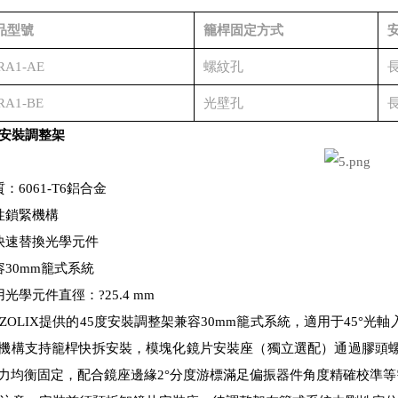
品型號
籠桿固定方式
RA1-AE
螺紋孔
長
RA1-BE
光壁孔
長
度安裝調整架
：6061-T6鋁合金
性鎖緊機構
快速替換光學元件
容30mm籠式系統
光學元件直徑：?25.4 mm
ZOLIX提供的45度安裝調整架兼容30mm籠式系統，適用于45°光
機構支持籠桿快拆安裝，模塊化鏡片安裝座（獨立選配）通過膠頭螺
力均衡固定，配合鏡座邊緣2°分度游標滿足偏振器件角度精確校準等