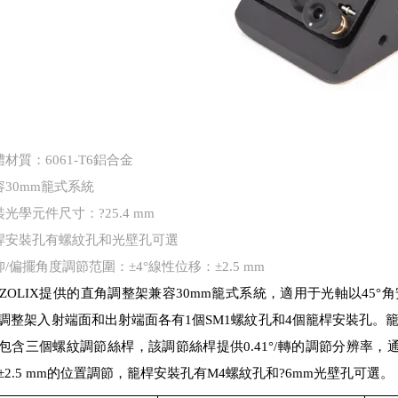
材質：6061-T6鋁合金
容30mm籠式系統
光學元件尺寸：?25.4 mm
桿安裝孔有螺紋孔和光壁孔可選
/偏擺角度調節范圍：±4°線性位移：±2.5 mm
ZOLIX提供的直角調整架兼容30mm籠式系統，適用于光軸以45°角
調整架入射端面和出射端面各有1個SM1螺紋孔和4個籠桿安裝孔。籠
包含三個螺紋調節絲桿，該調節絲桿提供0.41°/轉的調節分辨率，
±2.5 mm的位置調節，籠桿安裝孔有M4螺紋孔和?6mm光壁孔可選。