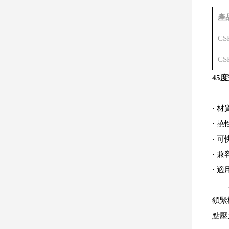
產
CS
CS
45
·
材質
·
撓
·
可
·
兼
·
適用
鎖緊
點壓