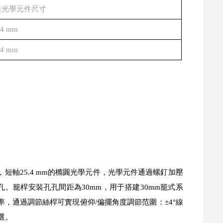
裝光學元件尺寸
.4 mm
.4 mm
m，短軸25.4 mm的橢圓光學元件，光學元件通過螺釘加壓
。籠桿安裝孔孔間距為30mm，用于搭建30mm籠式系
率，通過調節絲桿可實現俯仰/偏擺角度調節范圍：±4°線
選。